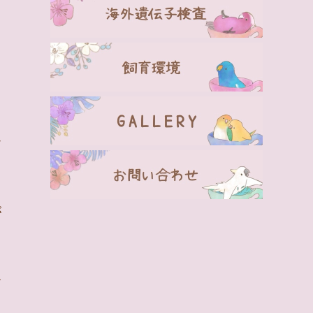
テ
が
お