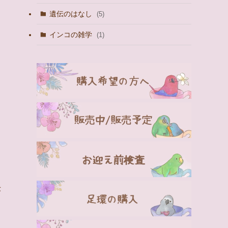
遺伝のはなし
(5)
。
インコの雑学
(1)
う
決