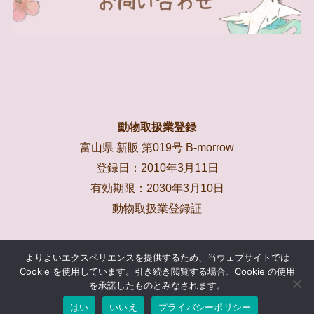
動物取扱業登録
富山県 新販 第019号 B-morrow
登録日：2010年3月11日
有効期限：2030年3月10日
動物取扱業登録証
よりよいエクスペリエンスを提供するため、当ウェブサイトでは
Cookie を使用しています。引き続き閲覧する場合、Cookie の使用
ホーム
記事一覧
個人情報保護方針
お問い合わせ
を承諾したものとみなされます。
はい
いいえ
プライバシーポリシー
©
B-morrow